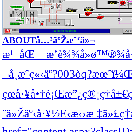
ABOUT
å…³äºŽæˆ‘ä»¬
æ¹–åŒ—æ’è¾¾å»ø™®¾å·
¬å¸æˆç«‹äº?003òq?æœˆ
çœå·¥å•†è¡Œæ”¿ç®¡ç†å±
¨ä»Žäº‹å·¥½E‹æ‹›æ ‡ä»£ç†ã
href="content.aspx?classI