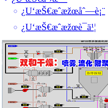
¿U‘æŠ€æˆæžœåˆ—è¡¨
¿U‘æŠ€æˆæžœè¯ä¹¦