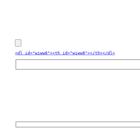
<dl id="wiww8"><th id="wiww8"></th></dl>