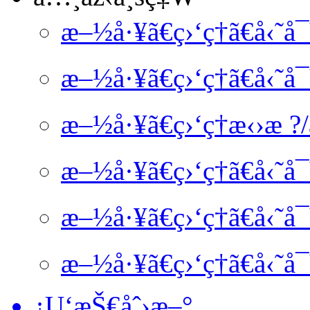
æ–½å·¥ã€ç›‘ç†ã€å‹˜
æ–½å·¥ã€ç›‘ç†ã€å‹˜
æ–½å·¥ã€ç›‘ç†æ‹›æ ?
æ–½å·¥ã€ç›‘ç†ã€å‹˜
æ–½å·¥ã€ç›‘ç†ã€å‹˜
æ–½å·¥ã€ç›‘ç†ã€å‹˜
¿U‘æŠ€åˆ›æ–°