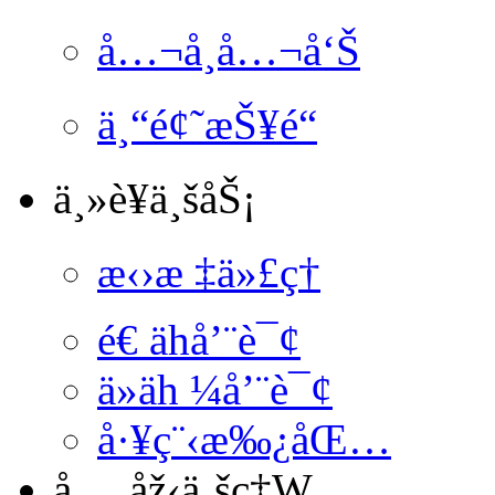
å…¬å¸å…¬å‘Š
ä¸“é¢˜æŠ¥é“
ä¸»è¥ä¸šåŠ¡
æ‹›æ ‡ä»£ç†
é€ ä­hå’¨è¯¢
ä»äh ¼å’¨è¯¢
å·¥ç¨‹æ‰¿åŒ…
å…¸åž‹ä¸šç‡W