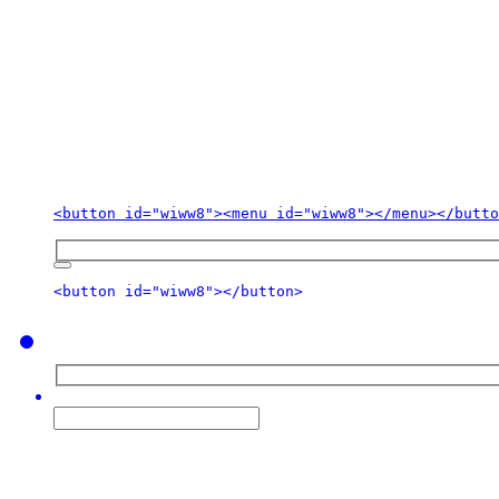
<button id="wiww8"><menu id="wiww8"></menu></butto
<button id="wiww8"></button>