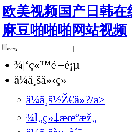
欧美视频国产日韩在线
麻豆啪啪啪网站视频
æœçƒ¦
¾|‘ç«™é¦–é¡µ
ä¼ä¸šä»‹ç»
ä¼ä¸š½Ž€ä»?/a>
¾l„ç»‡æœºæž„