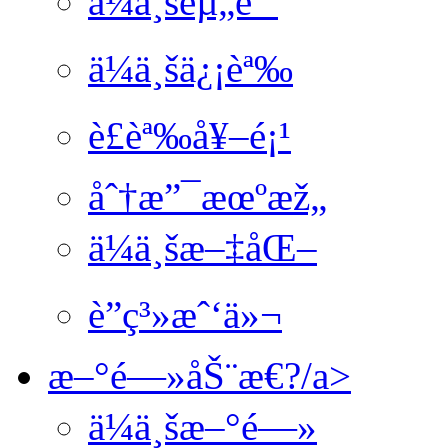
ä¼ä¸šèµ„è´¨
ä¼ä¸šä¿¡èª‰
è£èª‰å¥–é¡¹
åˆ†æ”¯æœºæž„
ä¼ä¸šæ–‡åŒ–
è”ç³»æˆ‘ä»¬
æ–°é—»åŠ¨æ€?/a>
ä¼ä¸šæ–°é—»