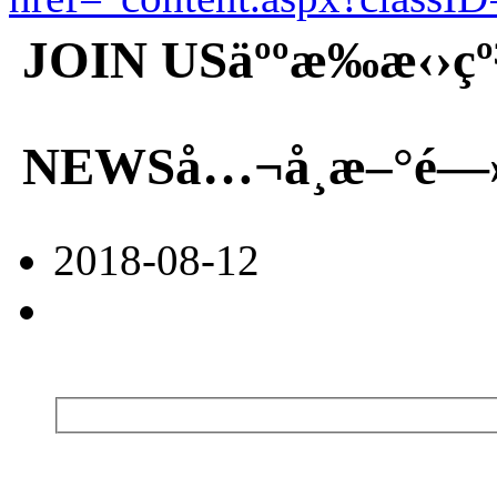
JOIN US
äººæ‰æ‹›çº
NEWS
å…¬å¸æ–°é—
2018-08-12